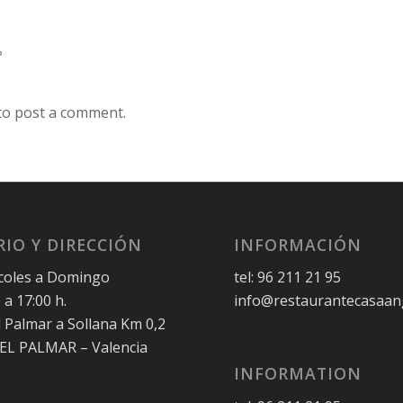
?
to post a comment.
IO Y DIRECCIÓN
INFORMACIÓN
coles a Domingo
tel: 96 211 21 95
 a 17:00 h.
info@restaurantecasaan
l Palmar a Sollana Km 0,2
 EL PALMAR – Valencia
INFORMATION