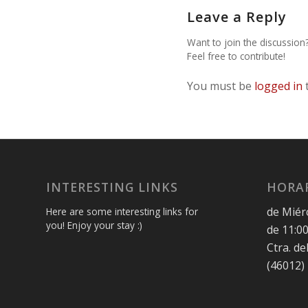
Leave a Reply
Want to join the discussion
Feel free to contribute!
You must be
logged in
INTERESTING LINKS
HORAR
de Miér
Here are some interesting links for
you! Enjoy your stay :)
de 11:00
Ctra. de
(46012)