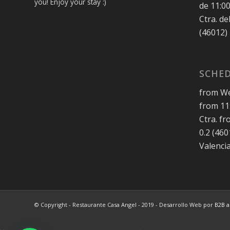
you! Enjoy your stay :)
de 11:00
Ctra. de
(46012)
SCHED
from We
from 11:
Ctra. f
0.2 (46
Valenci
© Copyright - Restaurante Casa Angel - 2019 - Desarrollo Web por
B2B a