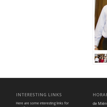
INTERESTING LINKS
HORAR
de Miér
Here are some interesting links for