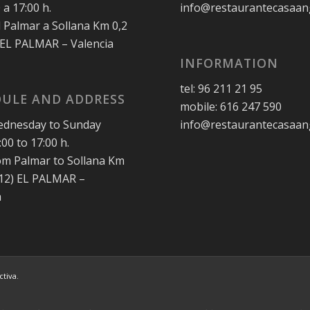
 a 17:00 h.
info@restaurantecasaan
l Palmar a Sollana Km 0,2
 EL PALMAR – Valencia
INFORMATION
tel: 96 211 21 95
ULE AND ADDRESS
mobile: 616 247 590
dnesday to Sunday
info@restaurantecasaan
00 to 17:00 h.
rom Palmar to Sollana Km
012) EL PALMAR –
a
ctiva
.