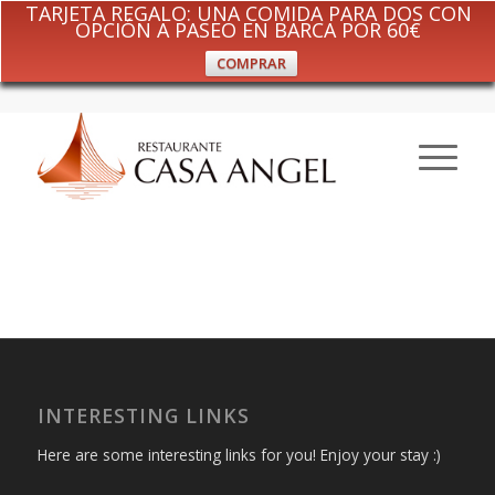
TARJETA REGALO: UNA COMIDA PARA DOS CON
OPCIÓN A PASEO EN BARCA POR 60€
COMPRAR
INTERESTING LINKS
Here are some interesting links for you! Enjoy your stay :)