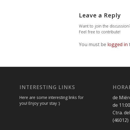
Leave a Reply
Want to join the discussion
Feel free to contribute!
You must be
logged in
INTERESTING LINKS
HORAR
de Miér
Here are some interesting links for
you! Enjoy your stay :)
de 11:00
Ctra. de
(46012)