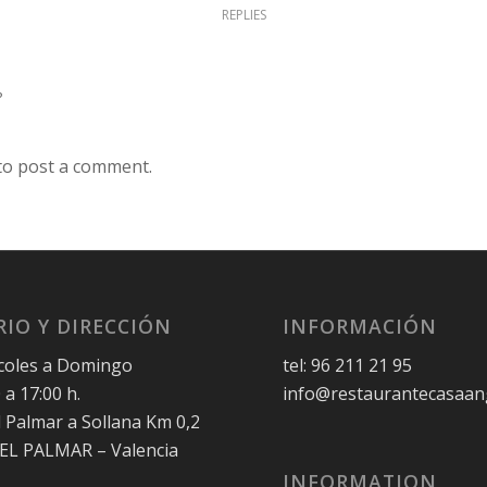
REPLIES
?
to post a comment.
IO Y DIRECCIÓN
INFORMACIÓN
coles a Domingo
tel: 96 211 21 95
 a 17:00 h.
info@restaurantecasaan
l Palmar a Sollana Km 0,2
 EL PALMAR – Valencia
INFORMATION