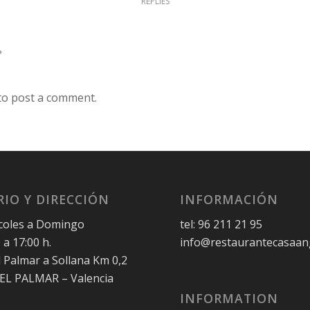
REPLIES
?
to post a comment.
IO Y DIRECCIÓN
INFORMACIÓN
coles a Domingo
tel: 96 211 21 95
 a 17:00 h.
info@restaurantecasaan
l Palmar a Sollana Km 0,2
 EL PALMAR – Valencia
INFORMATION