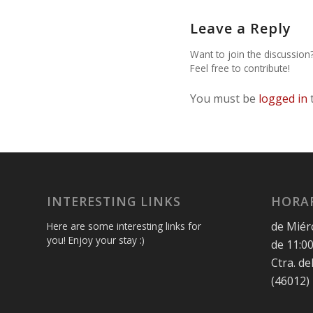
Leave a Reply
Want to join the discussion
Feel free to contribute!
You must be
logged in
INTERESTING LINKS
HORAR
de Miér
Here are some interesting links for
you! Enjoy your stay :)
de 11:00
Ctra. de
(46012)