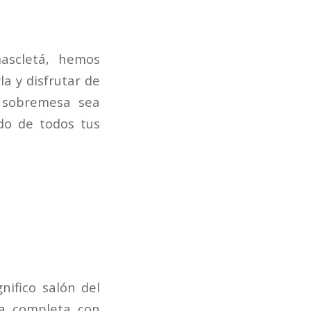
mascletá, hemos
a y disfrutar de
 sobremesa sea
do de todos tus
nifico salón del
a completa con