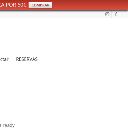
CA POR 60€
COMPRAR
ctar
RESERVAS
already.