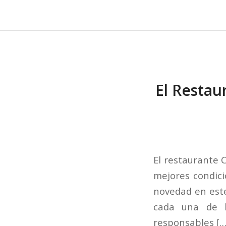
El Restaur
El restaurante 
mejores condic
novedad en este
cada una de l
responsables […