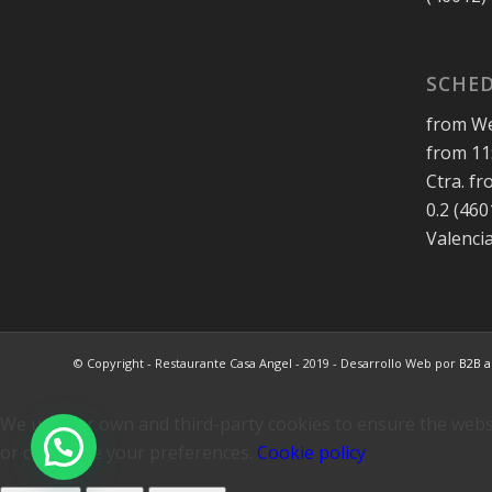
SCHED
from We
from 11:
Ctra. f
0.2 (46
Valenci
© Copyright - Restaurante Casa Angel - 2019 - Desarrollo Web por
B2B a
We use our own and third-party cookies to ensure the websi
or configure your preferences.
Cookie policy