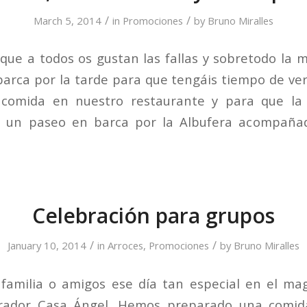
/
/
March 5, 2014
in
Promociones
by
Bruno Miralles
ue a todos os gustan las fallas y sobretodo la 
barca por la tarde para que tengáis tiempo de verl
 comida en nuestro restaurante y para que la
a un paseo en barca por la Albufera acompaña
Celebración para grupos
/
/
January 10, 2014
in
Arroces
,
Promociones
by
Bruno Miralles
familia o amigos ese día tan especial en el mag
irador Casa Ángel. Hemos preparado una comid