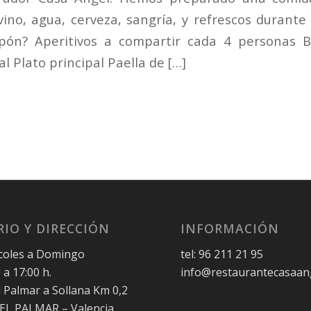
 vino, agua, cerveza, sangría, y refrescos durante
upón? Aperitivos a compartir cada 4 personas B
l Plato principal Paella de […]
IO Y DIRECCIÓN
INFORMACIÓN
coles a Domingo
tel: 96 211 21 95
 a 17:00 h.
info@restaurantecasaan
l Palmar a Sollana Km 0,2
 EL PALMAR – Valencia