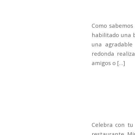
Como sabemos q
habilitado una 
una agradable
redonda realiz
amigos o […]
Celebra con tu 
restaurante M