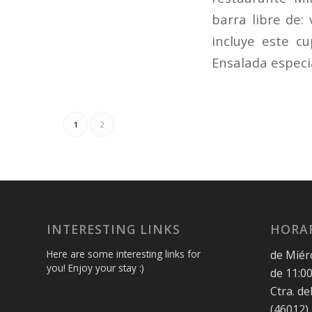
barra libre de:
incluye este c
Ensalada especia
1
2
INTERESTING LINKS
HORAR
de Miér
Here are some interesting links for
you! Enjoy your stay :)
de 11:00
Ctra. de
(46012)