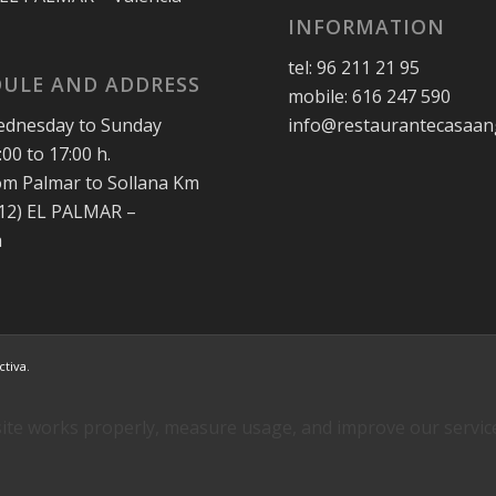
INFORMATION
tel: 96 211 21 95
ULE AND ADDRESS
mobile: 616 247 590
dnesday to Sunday
info@restaurantecasaan
00 to 17:00 h.
rom Palmar to Sollana Km
012) EL PALMAR –
a
ctiva
.
te works properly, measure usage, and improve our services.