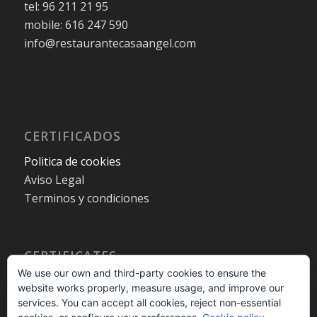
tel: 96 211 21 95
mobile: 616 247 590
info@restaurantecasaangel.com
CERTIFICADOS
Politica de cookies
Aviso Legal
Terminos y condiciones
CERTIFICATES
We use our own and third-party cookies to ensure the
Cookies policy
website works properly, measure usage, and improve our
Legal warning
services. You can accept all cookies, reject non-essential