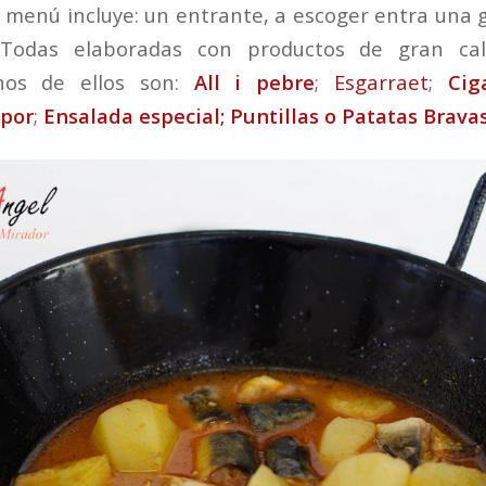
 menú incluye: un entrante, a escoger entra una 
 Todas elaboradas con productos de gran cal
unos de ellos son:
All i pebre
;
Esgarraet
;
Ciga
apor
;
Ensalada especial; Puntillas o Patatas Brava