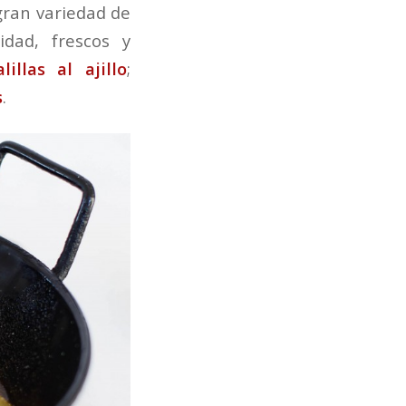
gran variedad de
idad, frescos y
lillas al ajillo
;
s
.