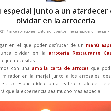
especial junto a un atardecer
olvidar en la arrocería
/
/
021
in
celebraciones
,
Entorno
,
Eventos
,
menú navideño
,
menus
ugar en el que poder disfrutar de un
menú espe
nunca olvidar en la
arrocería Restaurante Ca
lo que necesitas.
amos con una
amplia carta de arroces
que podr
 mirador en la marjal junto a los arrozales, de
cer. Un espacio ideal para realizar cualquier cele
rá que la experiencia sea mucho más especial.