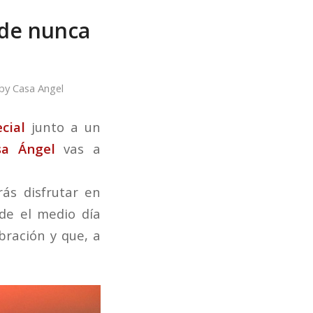
 de nunca
by
Casa Angel
cial
junto a un
sa Ángel
vas a
ás disfrutar en
sde el medio día
bración y que, a