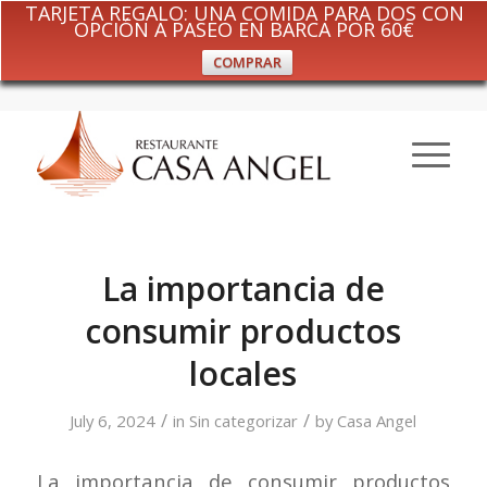
TARJETA REGALO: UNA COMIDA PARA DOS CON
OPCIÓN A PASEO EN BARCA POR 60€
COMPRAR
La importancia de
consumir productos
locales
/
/
July 6, 2024
in
Sin categorizar
by
Casa Angel
La importancia de consumir productos