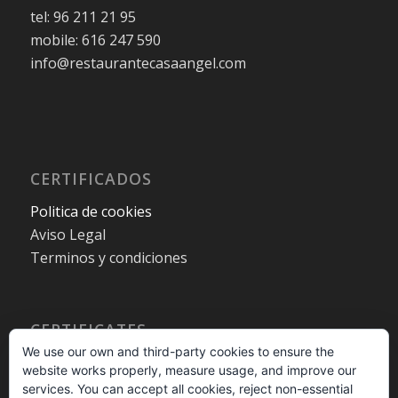
tel: 96 211 21 95
mobile: 616 247 590
info@restaurantecasaangel.com
CERTIFICADOS
Politica de cookies
Aviso Legal
Terminos y condiciones
CERTIFICATES
We use our own and third-party cookies to ensure the
Cookies policy
website works properly, measure usage, and improve our
Legal warning
services. You can accept all cookies, reject non-essential