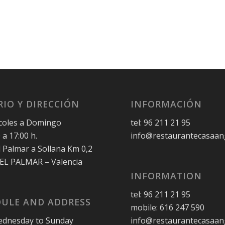
IO Y DIRECCIÓN
INFORMACIÓN
coles a Domingo
tel: 96 211 21 95
 a 17:00 h.
info@restaurantecasaan
l Palmar a Sollana Km 0,2
 EL PALMAR – Valencia
INFORMATION
tel: 96 211 21 95
ULE AND ADDRESS
mobile: 616 247 590
dnesday to Sunday
info@restaurantecasaan