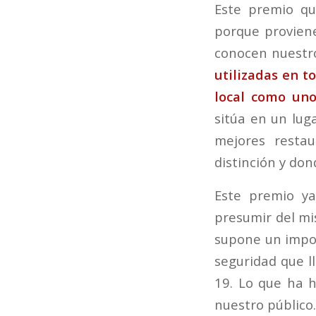
Este premio qu
porque provien
conocen nuestro
utilizadas en t
local como un
sitúa en un lug
mejores resta
distinción y do
Este premio ya
presumir del mi
supone un impor
seguridad que l
19. Lo que ha h
nuestro público.