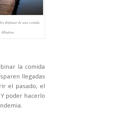
es disfrutar de una comida
a Albufera.
binar la comida
isparen llegadas
ir el pasado, el
 Y poder hacerlo
andemia.