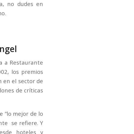
cia, no dudes en
mo.
ngel
da a Restaurante
002, los premios
n en el sector de
lones de críticas
 “lo mejor de lo
nte se refiere. Y
desde hoteles y