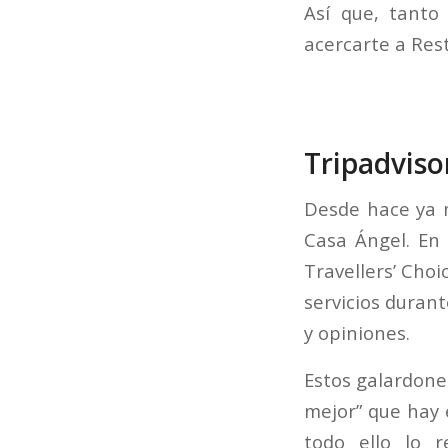
Así que, tanto 
acercarte a Res
Tripadvis
Desde hace ya m
Casa Ángel. En 
Travellers’ Choi
servicios durant
y opiniones.
Estos galardone
mejor” que hay e
todo ello lo r