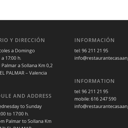
IO Y DIRECCIÓN
INFORMACIÓN
coles a Domingo
tel: 96 211 21 95
 a 17:00 h.
info@restaurantecasaan
l Palmar a Sollana Km 0,2
 EL PALMAR – Valencia
INFORMATION
tel: 96 211 21 95
ULE AND ADDRESS
mobile: 616 247 590
dnesday to Sunday
info@restaurantecasaan
00 to 17:00 h.
rom Palmar to Sollana Km