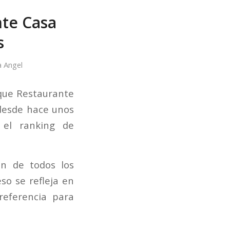
nte Casa
s
 Angel
que Restaurante
 desde hace unos
 el ranking de
ón de todos los
so se refleja en
eferencia para