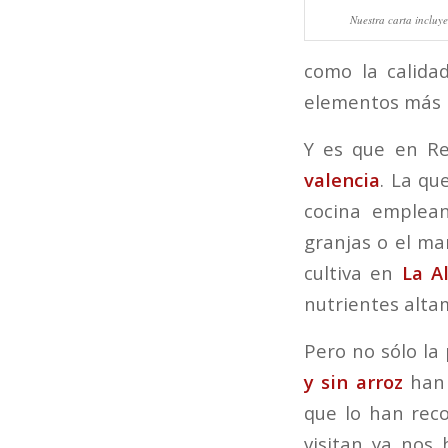
Nuestra carta incluye
como la calida
elementos más 
Y es que en Re
valencia
. La qu
cocina emplean
granjas o el ma
cultiva en
La A
nutrientes alta
Pero no sólo la
y sin arroz
han 
que lo han rec
visitan ya nos