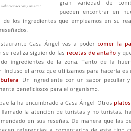
gran variedad de comb
 elaboraciones con y sin arroz.
pueden encontrar en nue
d de los ingredientes que empleamos en su real
reseñados.
staurante Casa Ángel vas a poder
comer la pae
e se realiza siguiendo las
recetas de antaño
y que
do ingredientes de la zona. Tanto de la hue
r. Incluso el arroz que utilizamos para hacerla es
lbufera
. Un ingrediente con un sabor peculiar 
mente beneficiosos para el organismo.
 paella ha encumbrado a Casa Ángel. Otros
platos
llamado la atención de turistas y no turistas, h
omendado en sus reseñas. De manera que las p
 hacen referencias a comentarios de este tipo