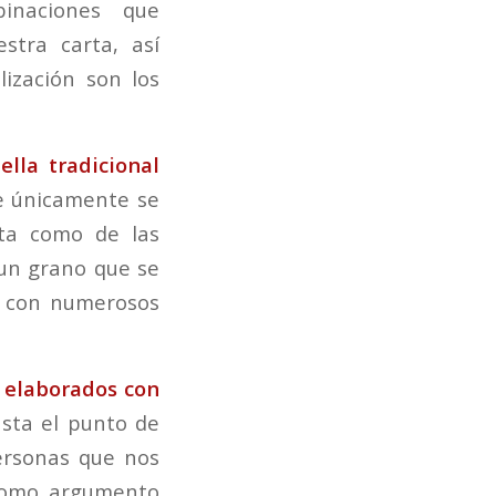
inaciones que
stra carta, así
ización son los
lla tradicional
 únicamente se
rta como de las
 un grano que se
y con numerosos
 elaborados con
asta el punto de
ersonas que nos
 como argumento