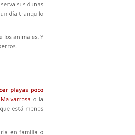
nserva sus dunas
 un día tranquilo
 los animales. Y
perros.
cer playas poco
a
Malvarrosa
o la
orque está menos
rla en familia o