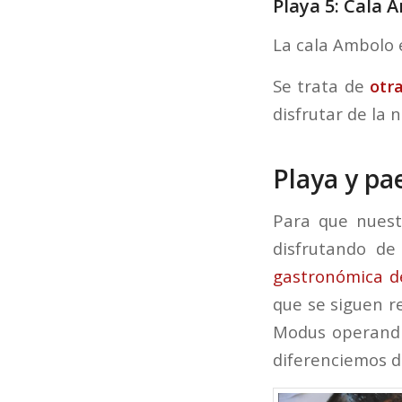
Playa 5: Cala 
La cala Ambolo e
Se trata de
otr
disfrutar de la 
Playa y pae
Para que nuest
disfrutando d
gastronómica d
que se siguen r
Modus operandi
diferenciemos d