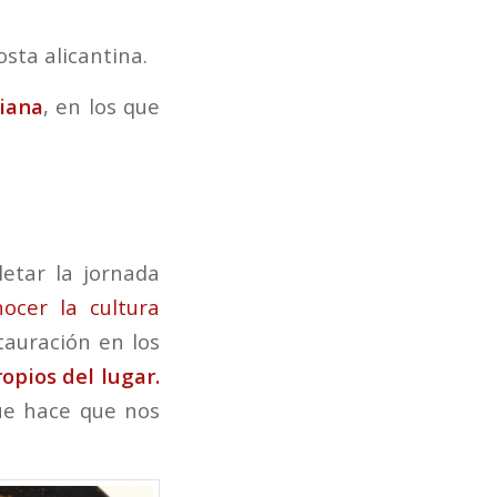
osta alicantina.
ciana
, en los que
etar la jornada
nocer la cultura
tauración en los
opios del lugar.
ue hace que nos