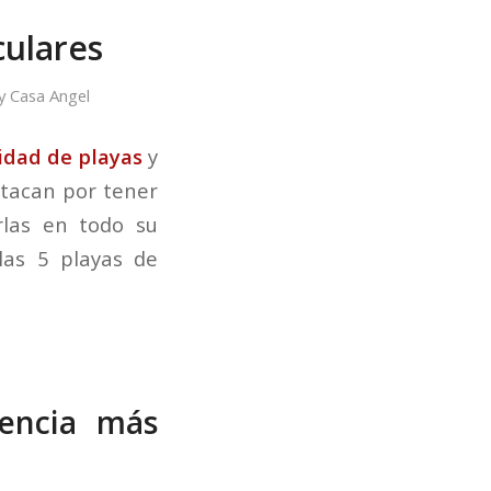
culares
y
Casa Angel
idad de playas
y
stacan por tener
rlas en todo su
las 5 playas de
lencia más