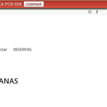
CA POR 60€
COMPRAR
ctar
RESERVAS
IANAS