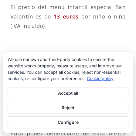
El precio del menú infantil especial San
Valentín es de
13 euros
por niño o niña
(IVA incluido).
We use our own and third-party cookies to ensure the
website works properly, measure usage, and improve our
Cómo hacer reservas menú San
services. You can accept all cookies, reject non-essential
Valentín
cookies, or configure your preferences.
Cookie policy
Para que puedan beneficiarse de esta
Accept all
oferta todas aquellas personas que así lo
Reject
deseen la propuesta estará disponible los
días
9,10, 16 y 17
de Febrero.
Configure
Para poder beneficiarte de esta oferta