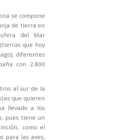
 zona se compone
anja de tierra en
bufera del Mar
(tierras que hoy
ago), diferentes
paña con 2.800
ros al sur de la
istas que quieren
ha llevado a los
o, pues tiene un
tinción, como el
o para las aves,