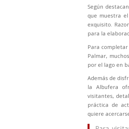
Según destacan 
que muestra el 
exquisito. Razo
para la elabora
Para completar l
Palmar, muchos 
por el lago en b
Además de disfru
la Albufera of
visitantes, deta
práctica de act
quiere acercarse
Para visit