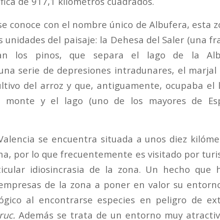
fica de 917,1 kilómetros cuadrados.
se conoce con el nombre único de Albufera, esta
s unidades del paisaje: la Dehesa del Saler (una fr
n los pinos, que separa el lago de la Al
una serie de depresiones intradunares, el marjal 
ultivo del arroz y que, antiguamente, ocupaba el l
el monte y el lago (uno de los mayores de Es
Valencia se encuentra situada a unos diez kilómet
na, por lo que frecuentemente es visitado por tur
icular idiosincrasia de la zona. Un hecho que 
empresas de la zona a poner en valor su entorn
ógico al encontrarse especies en peligro de ex
ruc.
Además se trata de un entorno muy atractiv