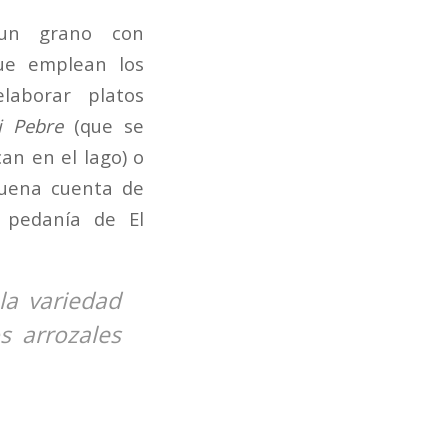
 un grano con
ue emplean los
laborar platos
i Pebre
(que se
an en el lago) o
buena cuenta de
 pedanía de El
la variedad
s arrozales