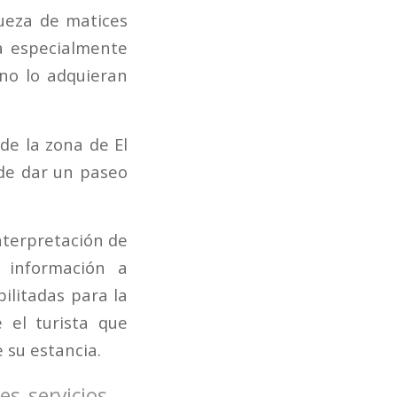
queza de matices
ea especialmente
ano lo adquieran
 de la zona de El
 de dar un paseo
Interpretación de
, información a
bilitadas para la
e el turista que
 su estancia.
es servicios