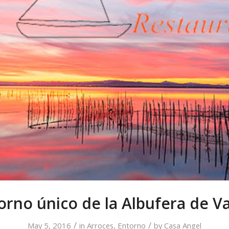
orno único de la Albufera de V
/
/
May 5, 2016
in
Arroces
,
Entorno
by
Casa Angel