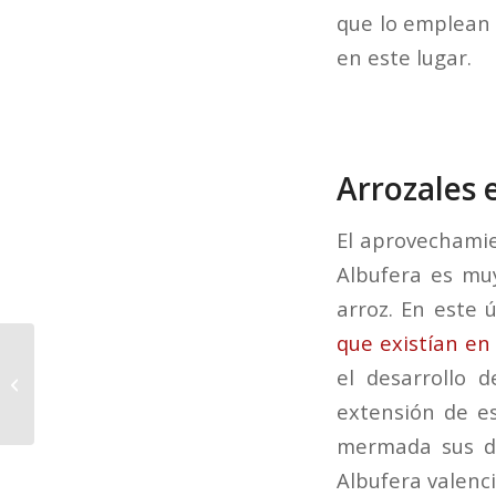
que lo emplean 
en este lugar.
Arrozales 
El aprovechamie
Albufera es muy
arroz. En este 
que existían en
Receta de la paella
el desarrollo 
valenciana en pleno
corazón del Palmar
extensión de es
mermada sus di
Albufera valenc