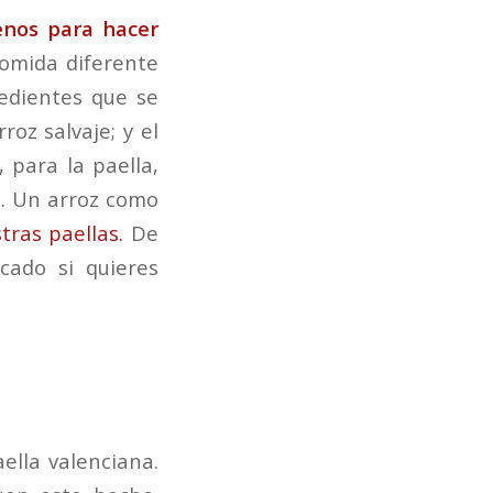
enos para hacer
comida diferente
redientes que se
oz salvaje; y el
 para la paella,
n. Un arroz como
ras paellas.
De
cado si quieres
ella valenciana.