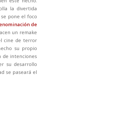
en este hecho.
lla la divertida
 se pone el foco
denominación de
 hacen un remake
el cine de terror
hecho su propio
ón de intenciones
r su desarrollo
dad se paseará el