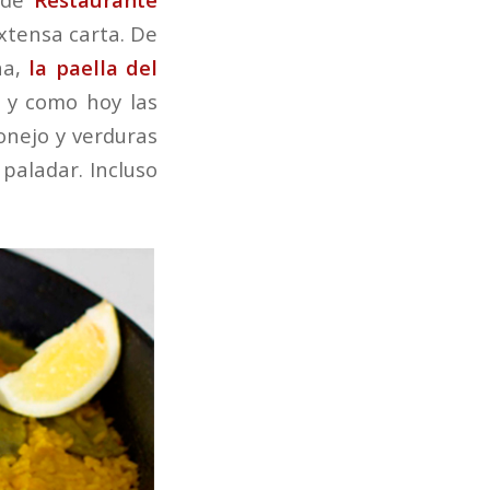
xtensa carta. De
na,
la paella del
l y como hoy las
onejo y verduras
 paladar. Incluso