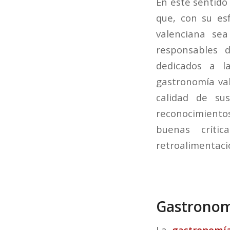
En este sentido
que, con su es
valenciana se
responsables 
dedicados a l
gastronomía va
calidad de su
reconocimiento
buenas críti
retroalimentació
Gastronomí
La
gastronomía