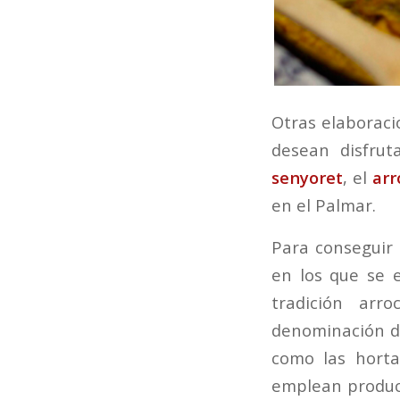
Otras elaborac
desean disfrut
senyoret
, el
arr
en el Palmar.
Para conseguir 
en los que se e
tradición arr
denominación de
como las horta
emplean product