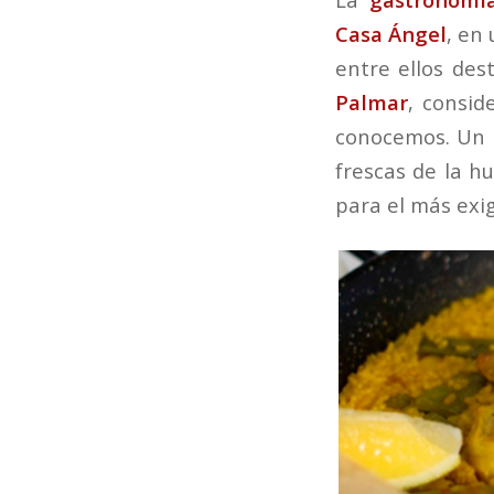
Casa Ángel
, en
entre ellos des
Palmar
, consid
conocemos. Un p
frescas de la hu
para el más exi