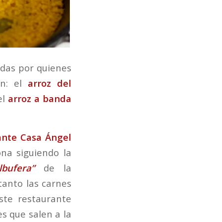
das por quienes
on: el
arroz del
el
arroz a banda
ante Casa Ángel
ona siguiendo la
lbufera”
de la
tanto las carnes
ste restaurante
s que salen a la