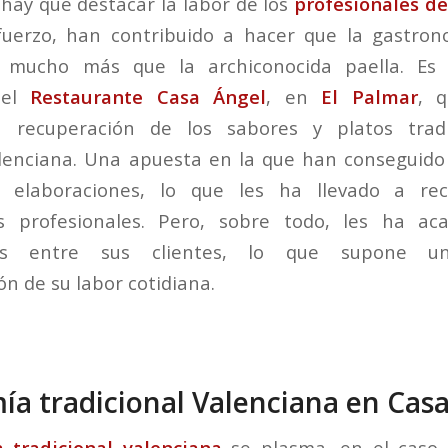
 hay que destacar la labor de los
profesionales de
fuerzo, han contribuido a hacer que la gastrono
a mucho más que la archiconocida paella. Es 
del
Restaurante Casa Ángel
, en
El Palmar
, 
a recuperación de los sabores y platos tradi
lenciana. Una apuesta en la que han conseguido 
s elaboraciones, lo que les ha llevado a rec
s profesionales. Pero, sobre todo, les ha a
cas entre sus clientes, lo que supone un
n de su labor cotidiana.
a tradicional Valenciana en Cas
 tradicional valenciana
se plasma, en el caso