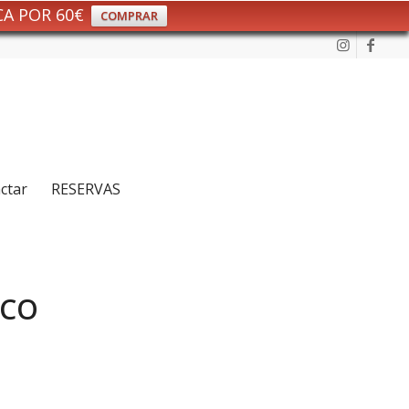
CA POR 60€
COMPRAR
ctar
RESERVAS
RCO