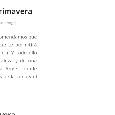
primavera
asa Angel
recomendamos que
que te permitirá
cia. Y todo ello
uraleza y de una
sa Ángel, donde
 de la zona y el
avera