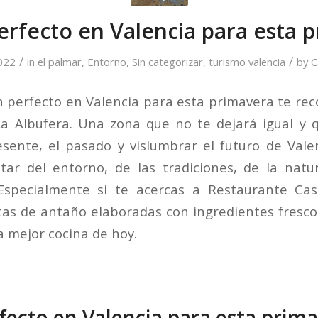
perfecto en Valencia para esta 
/
/
022
in
el palmar
,
Entorno
,
Sin categorizar
,
turismo valencia
by
C
an perfecto en Valencia para esta primavera te 
a Albufera. Una zona que no te dejará igual y 
esente, el pasado y vislumbrar el futuro de Valen
tar del entorno, de las tradiciones, de la nat
Especialmente si te acercas a Restaurante Ca
as de antaño elaboradas con ingredientes frescos
a mejor cocina de hoy.
rfecto en Valencia para esta prim