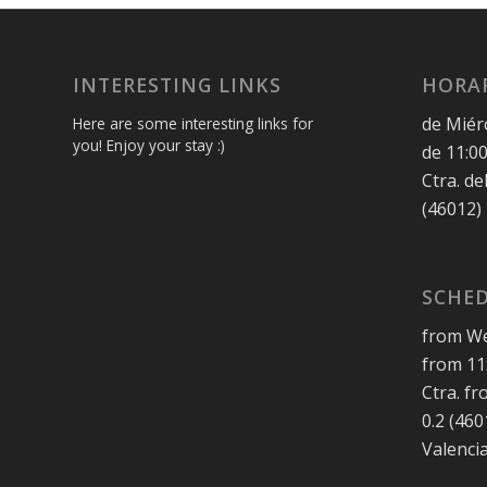
INTERESTING LINKS
HORAR
de Miér
Here are some interesting links for
you! Enjoy your stay :)
de 11:00
Ctra. de
(46012)
SCHED
from We
from 11:
Ctra. f
0.2 (46
Valenci