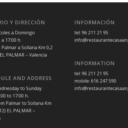
IO Y DIRECCIÓN
INFORMACIÓN
coles a Domingo
tel: 96 211 21 95
 a 17:00 h.
info@restaurantecasaan
l Palmar a Sollana Km 0,2
 EL PALMAR – Valencia
INFORMATION
tel: 96 211 21 95
ULE AND ADDRESS
mobile: 616 247 590
dnesday to Sunday
info@restaurantecasaan
00 to 17:00 h.
rom Palmar to Sollana Km
012) EL PALMAR –
a