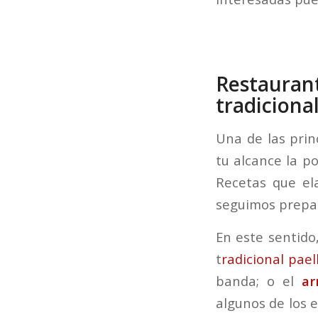
Restaura
tradiciona
Una de las prin
tu alcance la po
Recetas que el
seguimos prepar
En este sentido
t
radicional pael
banda; o el
ar
algunos de los e