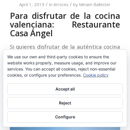
/
/
April 1, 2019
in
Arroces
by
Miriam Ballester
Para disfrutar de la cocina
valenciana: Restaurante
Casa Ángel
Si quieres disfrutar de la auténtica cocina
valenciana, lo mejor es que acudas a
We use our own and third-party cookies to ensure the
website works properly, measure usage, and improve our
Restaurante Casa Ángel
en
El Palmar
, la
services. You can accept all cookies, reject non-essential
zona de moda desde el estreno de la serie
cookies, or configure your preferences.
Cookie policy
de MoviStar+ “
El embarcadero
”, que se
Accept all
grabó en el entorno de este espacio
ubicado junto a la laguna de
La Albufera
.
Reject
Configure