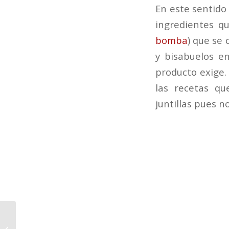
En este sentido 
ingredientes q
bomba
) que se 
y bisabuelos en
producto exige.
las recetas qu
juntillas pues n
Nuestra marca de
arroz, “La barca de