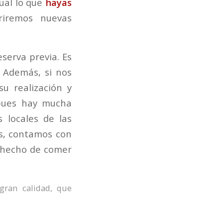
ual lo que
hayas
riremos nuevas
eserva previa. Es
 Además, si nos
u realización y
 pues hay mucha
 locales de las
s, contamos con
l hecho de comer
gran calidad
,
que