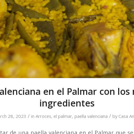
valenciana en el Palmar con los
ingredientes
/
/
rch 28, 2023
in
Arroces
,
el palmar
,
paella valenciana
by
Casa An
rutar de una paella valenciana en el Palmar que s