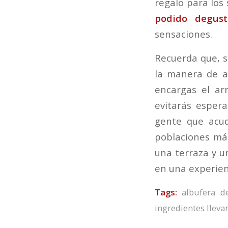
regalo para los
podido degus
sensaciones.
Recuerda que, si
la manera de a
encargas el ar
evitarás esper
gente que acud
poblaciones má
una terraza y u
en una experien
Tags:
albufera d
ingredientes llevan