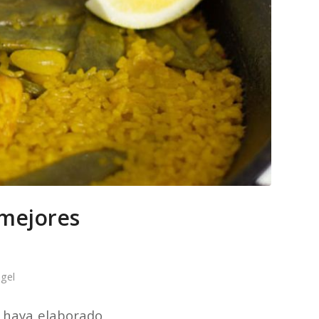
 mejores
gel
e haya elaborado