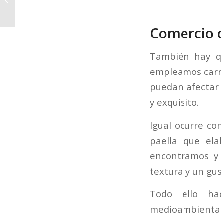
Ángel”; un homenaje a
nuestro...
Comercio 
También hay q
empleamos carne
puedan afectar 
y exquisito.
Igual ocurre co
paella que el
encontramos y
textura y un gus
Todo ello ha
medioambiental