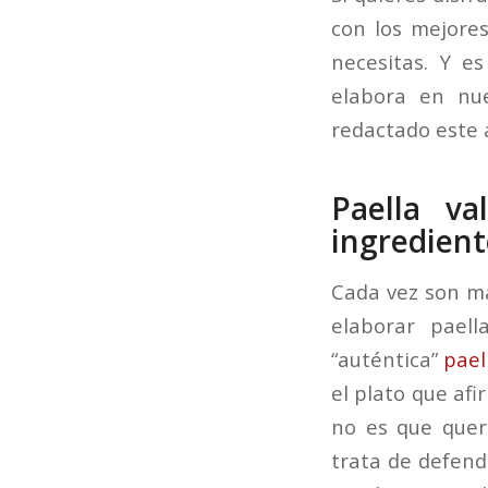
con los mejore
necesitas. Y e
elabora en nu
redactado este a
Paella va
ingredient
Cada vez son má
elaborar paell
“auténtica”
pael
el plato que afi
no es que quer
trata de defend