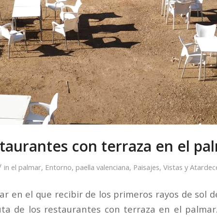
taurantes con terraza en el pa
/
in
el palmar
,
Entorno
,
paella valenciana
,
Paisajes
,
Vistas y Atardec
ar en el que recibir de los primeros rayos de sol d
ruta de los restaurantes con terraza en el palmar