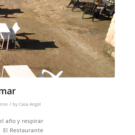
lmar
/
eres
by
Casa Angel
el año y respirar
. El Restaurante