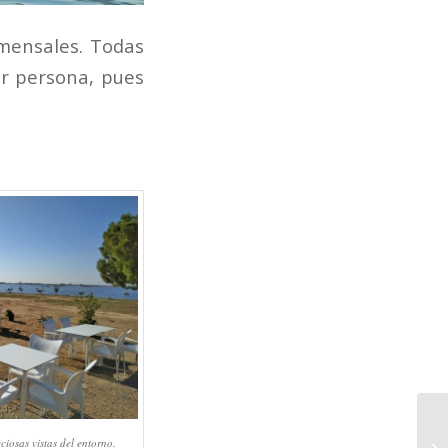
omensales. Todas
er persona, pues
ciosas vistas del entorno.