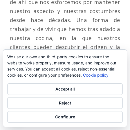
de ahí que nos esforcemos por mantener
nuestro aspecto y nuestras costumbres
desde hace décadas. Una forma de
trabajar y de vivir que hemos trasladado a
nuestra cocina, en la que nuestros
clientes pueden descubrir el origen y la
historia de
La Albufera de Valencia
de
We use our own and third-party cookies to ensure the
website works properly, measure usage, and improve our
manera natural.
services. You can accept all cookies, reject non-essential
cookies, or configure your preferences.
Cookie policy
En este sentido, nuestro restaurante
conserva su encanto de caserón de
Accept all
pueblo, luciendo en sus paredes los
Reject
aperos propios de los trabajos de campo.
Particular decoración que conecta a
Configure
nuestros comensales con otra época y con