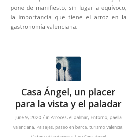
pone de manifiesto, sin lugar a equívoco,
la importancia que tiene el arroz en la
gastronomía valenciana.
Casa Ángel, un placer
para la vista y el paladar
/
June 9, 2020
in
Arroces
,
el palmar
,
Entorno
,
paella
valenciana
,
Paisajes
,
paseo en barca
,
turismo valencia
,
/
Vistas y Atardeceres
by
Casa Angel